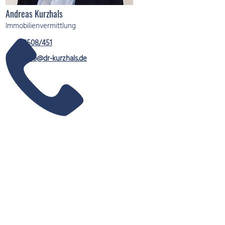
Andreas Kurzhals
Immobilienvermittlung
02508/451
immo@dr-kurzhals.de