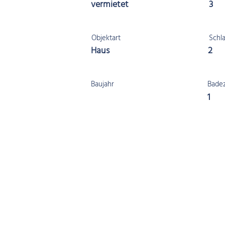
vermietet
3
Objektart
Schl
Haus
2
Baujahr
Bade
1