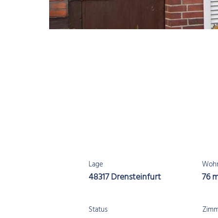
Lage
Wohn
48317 Drensteinfurt
76 
Status
Zimm