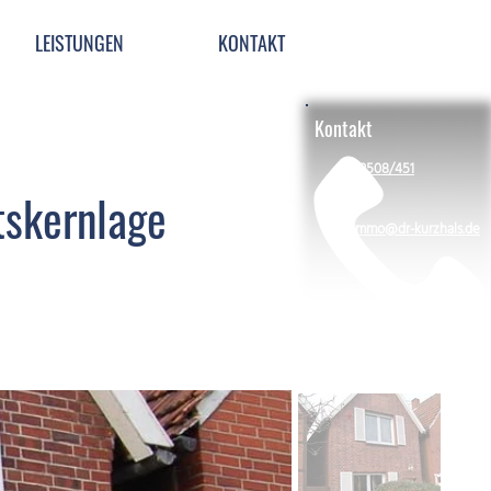
LEISTUNGEN
KONTAKT
Kontakt
02508/451
tskernlage
immo@dr-kurzhals.de