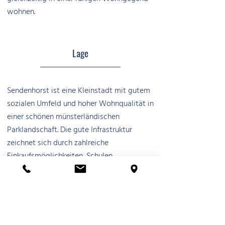
wohnen.
Lage
Sendenhorst ist eine Kleinstadt mit gutem
sozialen Umfeld und hoher Wohnqualität in
einer schönen münsterländischen
Parklandschaft. Die gute Infrastruktur
zeichnet sich durch zahlreiche
Einkaufsmöglichkeiten, Schulen,
Kindergärten und aktive Vereine aus. Es
besteht eine hervorragende
Verkehrsanbindung nach Münster, Ahlen
und Warendorf.