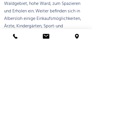
Waldgebiet, hohe Ward, zum Spazieren
und Erholen ein. Weiter befinden sich in
Albersloh einige Einkaufsmöglichkeiten,
Ärzte, Kindergärten, Sport-und
Kulturstätten. Die Stadt Münster ist ca. 13
km entfernt und schnell mit dem Auto
erreichbar, außerdem soll die direkte
Bahnverbindung ab 2025 wieder den
Betrieb aufnehmen. Folglich bietet
Albersloh eine hervorragende Kombination
aus Landleben, guter Infrastruktur und
Nähe zu Münster.
Kontaktieren Sie uns