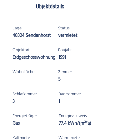
Objektdetails
Lage
Status
48324 Sendenhorst
vermietet
Objektart
Baujahr
Erdgeschosswohnung
1991
Wohnfläche
Zimmer
5
Schlafzimmer
Badezimmer
3
1
Energieträger
Energieausweis
Gas
77,4 kWh/(m²*a)
Kaltmiete
Warmmiete