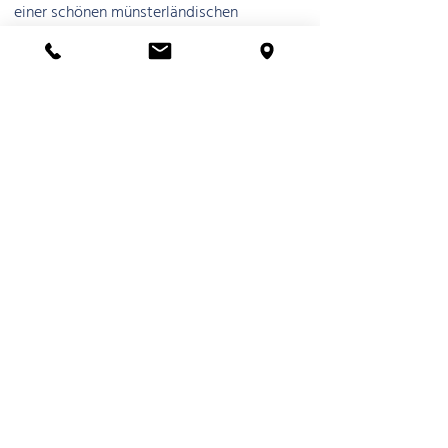
einer schönen münsterländischen
Parklandschaft. Die gute Infrastruktur
zeichnet sich durch zahlreiche
Einkaufsmöglichkeiten, Schulen,
Kindergärten und aktive Vereine aus. Es
besteht eine hervorragende
Verkehrsanbindung nach Münster, Ahlen
und Warendorf.
Kontaktieren Sie uns