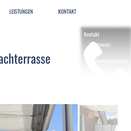
LEISTUNGEN
KONTAKT
Kontakt
02508/451
achterrasse
immo@dr-kurzhals.de