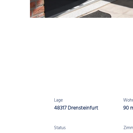
Lage
Wohn
48317 Drensteinfurt
90 
Status
Zimm